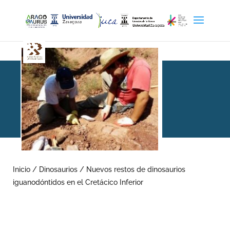
Nuevos restos de
dinosaurios
Inicio
/
Dinosaurios
/
Nuevos restos de dinosaurios
iguanodóntidos en el Cretácico Inferior
iguanodóntidos en el
Cretácico Inferior