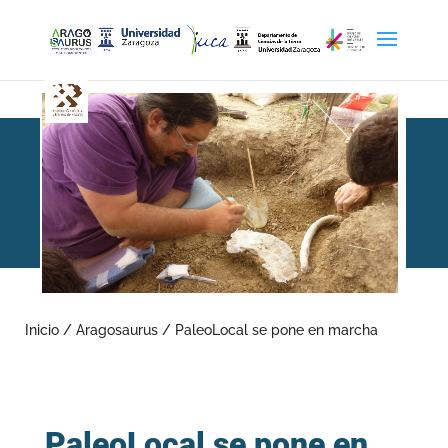
PaleoLocal se pone en
marcha
Inicio
/
Aragosaurus
/
PaleoLocal se pone en marcha
PaleoLocal se pone en