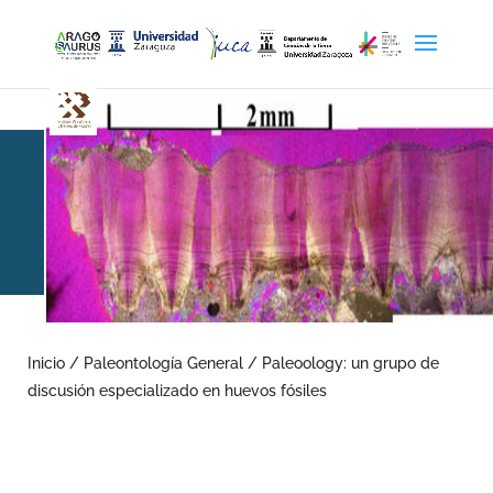
Paleoology: un grupo de
discusión especializado en
Inicio
/
Paleontología General
/
Paleoology: un grupo de
discusión especializado en huevos fósiles
huevos fósiles