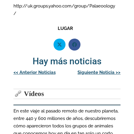
http://uk.groups.yahoo.com/group/Palaeoology
/
LUGAR
Hay más noticias
Navegación
<<
Anterior Noticias
Siguiente Noticia
>>
de
entradas
Vídeos
En este viaje al pasado remoto de nuestro planeta,
entre 440 y 600 millones de años, descubriremos
cómo aparecieron todos los grupos de animales
que conocemos hoy en día en tan solo un corto