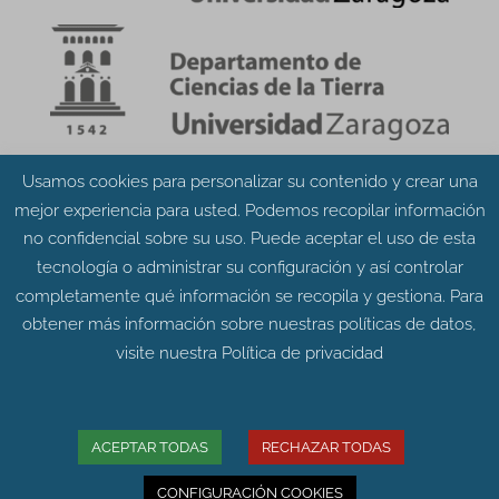
Usamos cookies para personalizar su contenido y crear una
Aviso Legal
Política de Privacidad
mejor experiencia para usted. Podemos recopilar información
Política de Cookies
no confidencial sobre su uso. Puede aceptar el uso de esta
tecnología o administrar su configuración y así controlar
completamente qué información se recopila y gestiona. Para
obtener más información sobre nuestras políticas de datos,
visite nuestra
Política de privacidad
© Grupo Aragosaurus 2023.
Universidad de Zaragoza. Facultad de Ciencias.
Edificio de Geológicas. Pedro Cerbuna 12 - 50009
ACEPTAR TODAS
RECHAZAR TODAS
ZARAGOZA
CONFIGURACIÓN COOKIES
Diseño web:
Intesiscon