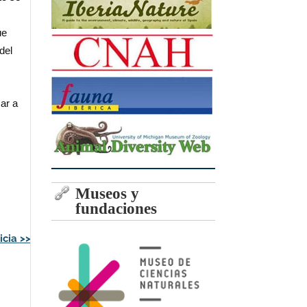
y
ue
del
ar a
Museos y
fundaciones
icia
>>