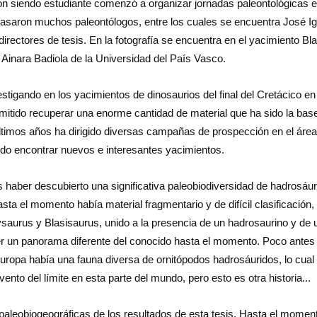
ón siendo estudiante comenzó a organizar jornadas paleontológicas e
asaron muchos paleontólogos, entre los cuales se encuentra José I
ectores de tesis. En la fotografía se encuentra en el yacimiento Bla
 Ainara Badiola de la Universidad del País Vasco.
tigando en los yacimientos de dinosaurios del final del Cretácico en 
mitido recuperar una enorme cantidad de material que ha sido la bas
últimos años ha dirigido diversas campañas de prospección en el área
do encontrar nuevos e interesantes yacimientos.
es haber descubierto una significativa paleobiodiversidad de hadrosáu
sta el momento había material fragmentario y de difícil clasificación,
saurus y Blasisaurus, unido a la presencia de un hadrosaurino y de 
r un panorama diferente del conocido hasta el momento. Poco antes 
Europa había una fauna diversa de ornitópodos hadrosáuridos, lo cual
ento del límite en esta parte del mundo, pero esto es otra historia...
paleobiogeográficas de los resultados de esta tesis. Hasta el momen