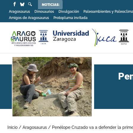
NOTICIAS:
Aragosaurus
Dinosaurios
Divulgación
Paleoambientes y Paleoclim
Amigos de Aragosaurus
Protopluma invitada
Pen
Inicio
/
Aragosaurus
/
Penélope Cruzado va a defender la primer