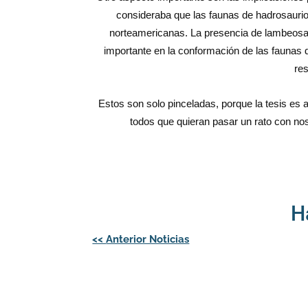
consideraba que las faunas de hadrosaurio
norteamericanas. La presencia de lambeosau
importante en la conformación de las faunas d
res
Estos son solo pinceladas, porque la tesis es
todos que quieran pasar un rato con no
H
Navegación
<<
Anterior Noticias
de
entradas