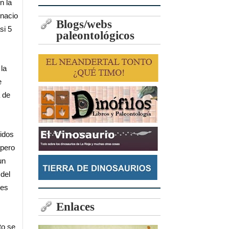
n la
gnacio
Blogs/webs
si 5
paleontológicos
la
e
 de
ridos
 pero
un
del
 es
Enlaces
to se