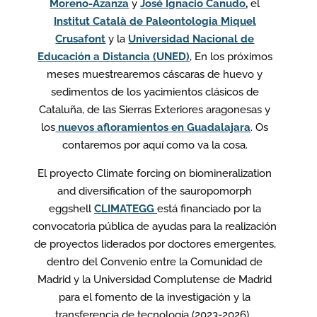
Moreno-Azanza
y
J
osé Ignacio Canudo
,
el
Institut Català de Paleontologia Miquel
Crusafont
y la
Universidad Nacional de
Educación a Distancia (UNED)
, En los próximos
meses muestrearemos cáscaras de huevo y
sedimentos de los yacimientos clásicos de
Cataluña, de las Sierras Exteriores aragonesas y
los
nuevos afloramientos en Guadalajara
. Os
contaremos por aquí como va la cosa.
El proyecto Climate forcing on biomineralization
and diversification of the sauropomorph
eggshell
CLIMATEGG
está financiado por la
convocatoria pública de ayudas para la realización
de proyectos liderados por doctores emergentes,
dentro del Convenio entre la Comunidad de
Madrid y la Universidad Complutense de Madrid
para el fomento de la investigación y la
transferencia de tecnología (2023-2026).