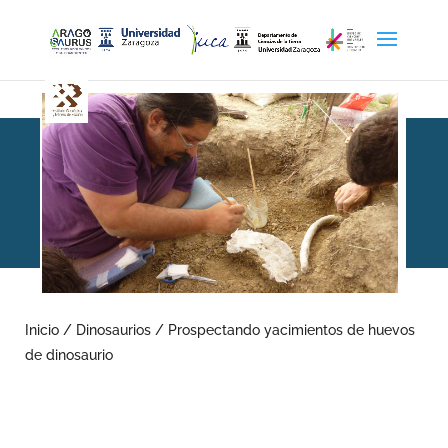
Prospectando yacimientos
de huevos de dinosaurio
Inicio
/
Dinosaurios
/
Prospectando yacimientos de huevos
de dinosaurio