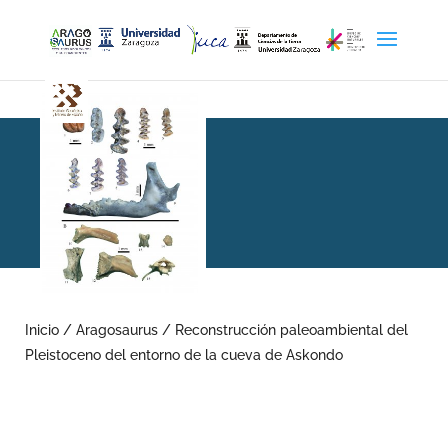
Reconstrucción
paleoambiental del
Inicio
/
Aragosaurus
/
Reconstrucción paleoambiental del
Pleistoceno del entorno de la cueva de Askondo
Pleistoceno del entorno de
la cueva de Askondo