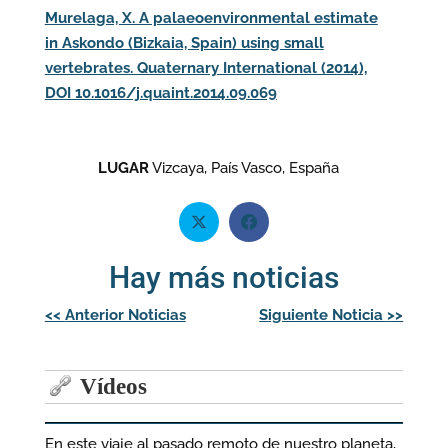
Murelaga, X. A palaeoenvironmental estimate
in Askondo (Bizkaia, Spain) using small
vertebrates. Quaternary International (2014),
DOI 10.1016/j.quaint.2014.09.069
LUGAR
Vizcaya, País Vasco, España
Hay más noticias
Navegación
<<
Anterior Noticias
Siguiente Noticia
>>
de
entradas
Vídeos
En este viaje al pasado remoto de nuestro planeta,