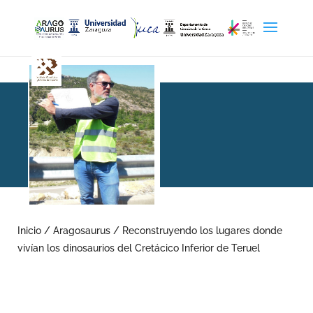
Reconstruyendo los
lugares donde vivían los
Inicio
/
Aragosaurus
/
Reconstruyendo los lugares donde
vivían los dinosaurios del Cretácico Inferior de Teruel
dinosaurios del Cretácico
Inferior de Teruel