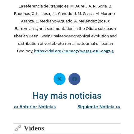
La referencia del trabajo es: M. Aurell, A. R. Soria, B.
Bádenas, C. L. Liesa, J. I. Canudo, J. M. Gasca, M. Moreno‐
Azanza, E. Medrano‐Aguado, A. Meléndez (2018):
Barremian synrift sedimentation in the Oliete sub‐basin
(Iberian Basin, Spain): palaeogeographical evolution and
distribution of vertebrate remains. Journal of Iberian
Geology,
https://doi.org/10.1007/s41513-018-0057-3
Hay más noticias
Navegación
<<
Anterior Noticias
Siguiente Noticia
>>
de
entradas
Vídeos