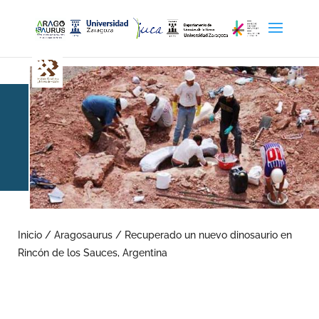
Recuperado un nuevo
dinosaurio en Rincón de
Inicio
/
Aragosaurus
/
Recuperado un nuevo dinosaurio en
Rincón de los Sauces, Argentina
los Sauces, Argentina