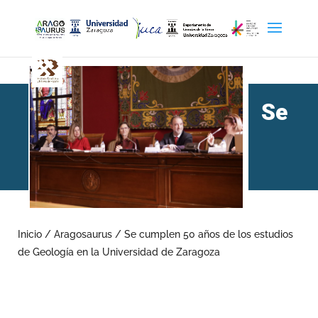
Se
cumplen 50 años de los
estudios de Geología en la
Inicio
/
Aragosaurus
/
Se cumplen 50 años de los estudios
de Geología en la Universidad de Zaragoza
Universidad de Zaragoza