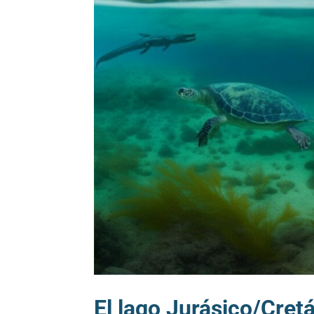
El lago Jurásico/Cretá