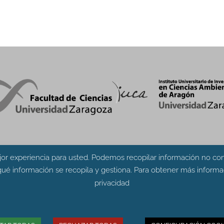
or experiencia para usted. Podemos recopilar información no conf
ué información se recopila y gestiona. Para obtener más informac
privacidad
cias. Edificio de Geológicas. Pedro Cerbuna 12 - 50009 ZARA