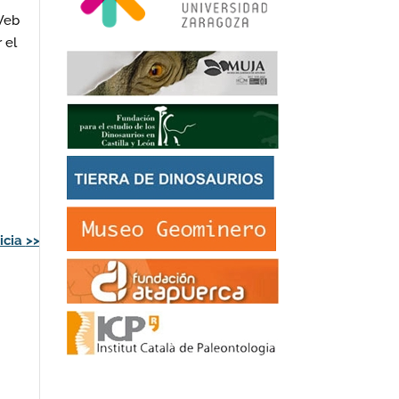
 Web
 el
icia
>>