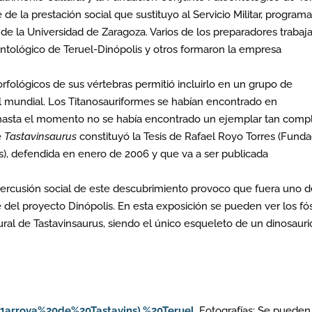
de la prestación social que sustituyo al Servicio Militar, programa
de la Universidad de Zaragoza. Varios de los preparadores trabaj
tológico de Teruel-Dinópolis y otros formaron la empresa
orfológicos de sus vértebras permitió incluirlo en un grupo de
 mundial. Los Titanosauriformes se habían encontrado en
o hasta el momento no se había encontrado un ejemplar tan comp
e
Tastavinsaurus
constituyó la Tesis de Rafael Royo Torres (Fund
s), defendida en enero de 2006 y que va a ser publicada
percusión social de este descubrimiento provoco que fuera uno d
e del proyecto Dinópolis. En esta exposición se pueden ver los fós
ural de Tastavinsaurus, siendo el único esqueleto de un dinosauri
1arroya%20de%20Tastavins),%20Teruel
. Fotografías: Se pueden