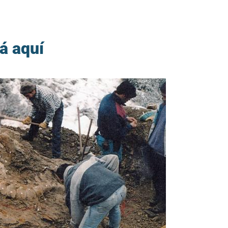
á aquí