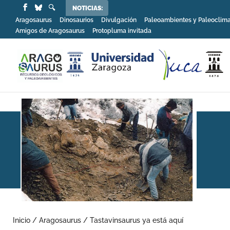
NOTICIAS:
Aragosaurus
Dinosaurios
Divulgación
Paleoambientes y Paleoclim
Amigos de Aragosaurus
Protopluma invitada
Inicio
/
Aragosaurus
/
Tastavinsaurus ya está aquí