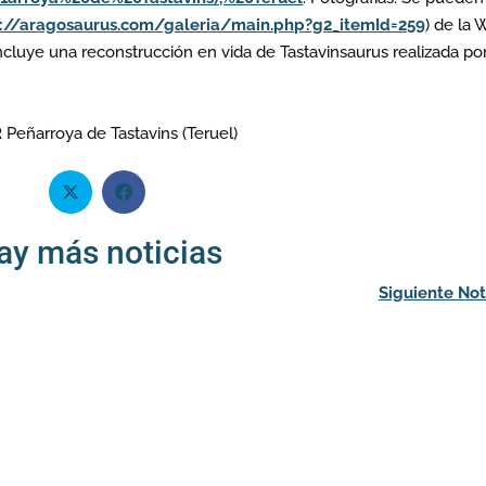
p://aragosaurus.com/galeria/main.php?g2_itemId=259
) de la
luye una reconstrucción en vida de Tastavinsaurus realizada por
R
Peñarroya de Tastavins (Teruel)
ay más noticias
Siguiente Not