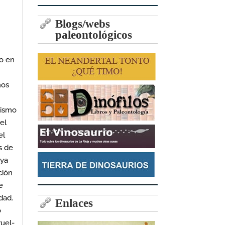
Blogs/webs
paleontológicos
to en
nos
mismo
el
el
s de
oya
ción
e
dad.
Enlaces
o
ruel-