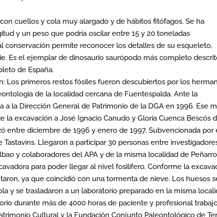
 con cuellos y cola muy alargado y de hábitos fitófagos. Se ha
itud y un peso que podría oscilar entre 15 y 20 toneladas
l conservación permite reconocer los detalles de su esqueleto,
ie. Es el ejemplar de dinosaurio saurópodo más completo descri
pleto de España.
n: Los primeros restos fósiles fueron descubiertos por los herma
leontología de la localidad cercana de Fuentespalda. Ante la
ta a la Dirección General de Patrimonio de la DGA en 1996. Ese 
de la excavación a José Ignacio Canudo y Gloria Cuenca Bescós d
izó entre diciembre de 1996 y enero de 1997. Subvencionada por 
 Tastavins. Llegaron a participar 30 personas entre investigadore
ilbao y colaboradores del APA y de la misma localidad de Peñarr
cavadora para poder llegar al nivel fosilífero. Conforme la excava
aron, ya que coincidió con una tormenta de nieve. Los huesos s
la y se trasladaron a un laboratorio preparado en la misma locali
torio durante más de 4000 horas de paciente y profesional trabaj
trimonio Cultural y la Fundación Conjunto Paleontológico de Te