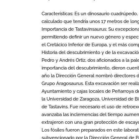
Características: Es un dinosaurio cuadrúpedo,
calculado que tendría unos 17 metros de long
Importancia de Tastavinsaurus: Su excepciona
permitiendo definir un nuevo género y espec
el Cretácico Inferior de Europa, y el más com
Historia del descubrimiento y de la excavació
Pedro y Andrés Ortiz, dos aficionados a la pa
importancia del descubrimiento, dieron cuen
año la Dirección General nombró directores 
Grupo Aragosaurus. Esta excavación ser real
Ayuntamiento y cajas locales de Peñarroya de
la Universidad de Zaragoza, Universidad de B
de Tastavins. Fue necesario el uso de retroex
avanzaba las inclemencias del tiempo aument
extrajeron con una gran protección de escayo
Los fósiles fueron preparados en este labora
subvencionado por la Dirección General de Pa