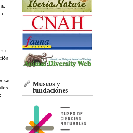
 al
an
leto
ación
e los
Museos y
iles
fundaciones
o