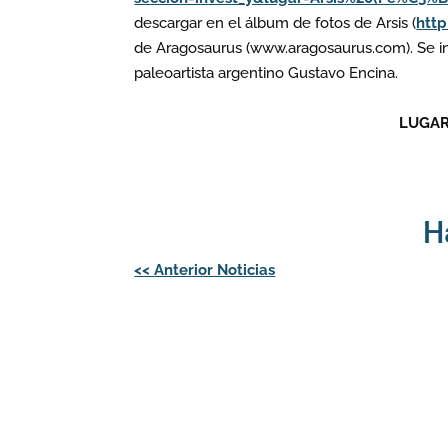
descargar en el álbum de fotos de Arsis (
htt
de Aragosaurus (www.aragosaurus.com). Se inc
paleoartista argentino Gustavo Encina.
LUGA
H
Navegación
<<
Anterior Noticias
de
entradas