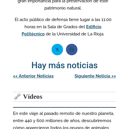
gran importancia para la preservación de este
patrimonio natural.
El acto público de defensa tiene lugar a las 11:00
horas en la Sala de Grados del
Edificio
Politécnico
de la Universidad de La Rioja.
Hay más noticias
Navegación
<<
Anterior Noticias
Siguiente Noticia
>>
de
entradas
Vídeos
En este viaje al pasado remoto de nuestro planeta,
entre 440 y 600 millones de años, descubriremos
cómo aparecieron todos los grupos de animales