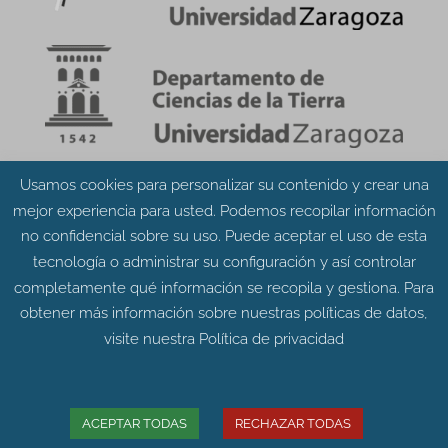
Usamos cookies para personalizar su contenido y crear una
Aviso Legal
Política de Privacidad
mejor experiencia para usted. Podemos recopilar información
Política de Cookies
no confidencial sobre su uso. Puede aceptar el uso de esta
tecnología o administrar su configuración y así controlar
completamente qué información se recopila y gestiona. Para
obtener más información sobre nuestras políticas de datos,
visite nuestra
Política de privacidad
© Grupo Aragosaurus 2023.
Universidad de Zaragoza. Facultad de Ciencias.
Edificio de Geológicas. Pedro Cerbuna 12 - 50009
ACEPTAR TODAS
RECHAZAR TODAS
ZARAGOZA