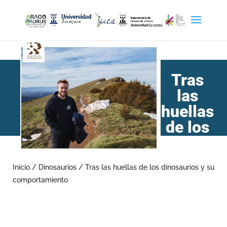
Tras
las
huellas
de los
dinosaurios y su
comportamiento
Inicio
/
Dinosaurios
/
Tras las huellas de los dinosaurios y su
comportamiento