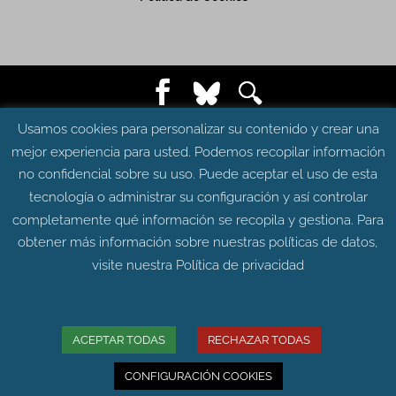
© Grupo Aragosaurus 2023.
Usamos cookies para personalizar su contenido y crear una
Universidad de Zaragoza. Facultad de Ciencias.
mejor experiencia para usted. Podemos recopilar información
Edificio de Geológicas. Pedro Cerbuna 12 - 50009
no confidencial sobre su uso. Puede aceptar el uso de esta
ZARAGOZA
tecnología o administrar su configuración y así controlar
Diseño web:
Intesiscon
completamente qué información se recopila y gestiona. Para
obtener más información sobre nuestras políticas de datos,
visite nuestra
Política de privacidad
ACEPTAR TODAS
RECHAZAR TODAS
CONFIGURACIÓN COOKIES