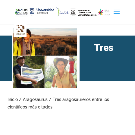
Tres
aragosaureros entre los
científicos más citados
Inicio
/
Aragosaurus
/
Tres aragosaureros entre los
científicos más citados