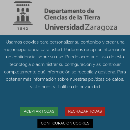
Usamos cookies para personalizar su contenido y crear una
Aviso Legal
Política de Privacidad
mejor experiencia para usted. Podemos recopilar información
Política de Cookies
no confidencial sobre su uso. Puede aceptar el uso de esta
tecnología o administrar su configuración y así controlar
completamente qué información se recopila y gestiona. Para
obtener más información sobre nuestras políticas de datos,
visite nuestra
Política de privacidad
© Grupo Aragosaurus 2023.
Universidad de Zaragoza. Facultad de Ciencias.
Edificio de Geológicas. Pedro Cerbuna 12 - 50009
ACEPTAR TODAS
RECHAZAR TODAS
ZARAGOZA
CONFIGURACIÓN COOKIES
Diseño web:
Intesiscon