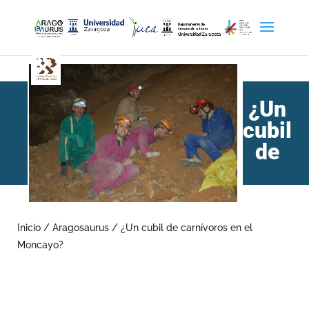
¿Un
cubil
de
carnívoros en el Moncayo?
Inicio
/
Aragosaurus
/
¿Un cubil de carnívoros en el
Moncayo?