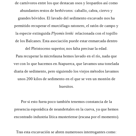
de carnívoros entre los que destacan osos y leopardos así como
abundantes restos de herbívoros: caballo, cabra, ciervo y
grandes bóvidos. El lavado del sedimento excavado nos ha
permitido recuperar el murciélago ratonero, el ratón de campo y
la especie extinguida
Plyomis lenki
relacionada con el topillo
de los Balcanes. Esta asociación puede estar enmarcada dentro
del Pleistoceno superior, nos falta precisar la edad.
Para recuperar la microfauna hemos lavado en el río, nada que
ver con lo que hacemos en Atapuerca, que lavamos una tonelada
diaria de sedimento, pero siguiendo los viejos métodos lavamos
unos 200 kilos de sedimento en el que se ven un montón de
huesitos.
Por si esto fuera poco también tenemos constancia de la
presencia esporádica de neandertales en la cueva, ya que hemos
encontrado industria lítica musteriense (escasa por el momento).
Tras esta excavación se abren numerosos interrogantes como: