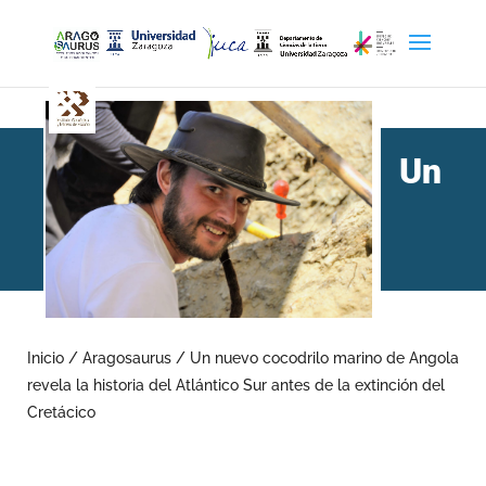
Un
nuevo cocodrilo marino de
Angola revela la historia
Inicio
/
Aragosaurus
/
Un nuevo cocodrilo marino de Angola
revela la historia del Atlántico Sur antes de la extinción del
del Atlántico Sur antes de
Cretácico
la extinción del Cretácico