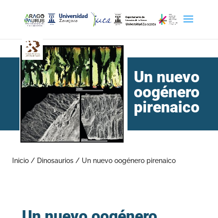
Un nuevo
oogénero
pirenaico
Inicio
/
Dinosaurios
/
Un nuevo oogénero pirenaico
Un nuevo oogénero