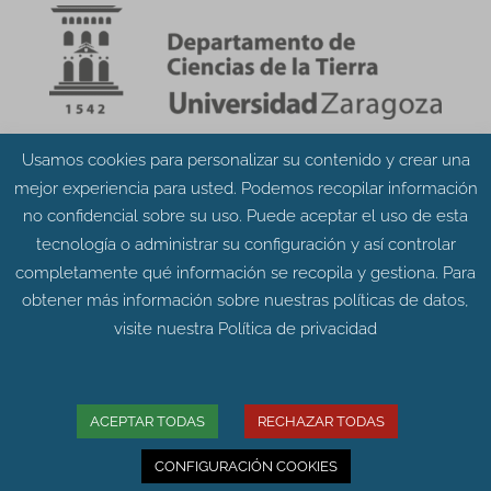
Usamos cookies para personalizar su contenido y crear una
Aviso Legal
Política de Privacidad
mejor experiencia para usted. Podemos recopilar información
Política de Cookies
no confidencial sobre su uso. Puede aceptar el uso de esta
tecnología o administrar su configuración y así controlar
completamente qué información se recopila y gestiona. Para
obtener más información sobre nuestras políticas de datos,
visite nuestra
Política de privacidad
© Grupo Aragosaurus 2023.
Universidad de Zaragoza. Facultad de Ciencias.
Edificio de Geológicas. Pedro Cerbuna 12 - 50009
ACEPTAR TODAS
RECHAZAR TODAS
ZARAGOZA
CONFIGURACIÓN COOKIES
Diseño web:
Intesiscon