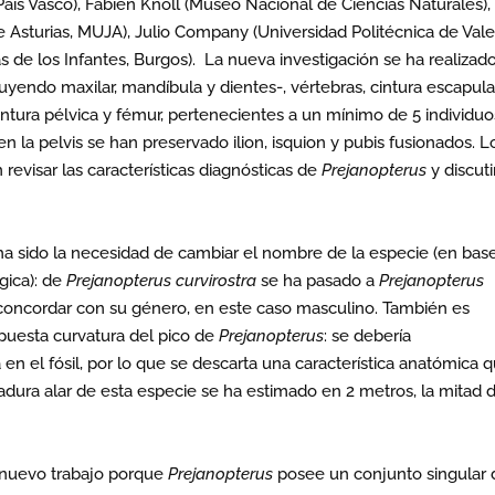
 País Vasco), Fabien Knoll (Museo Nacional de Ciencias Naturales),
Asturias, MUJA), Julio Company (Universidad Politécnica de Vale
s de los Infantes, Burgos). La nueva investigación se ha realizad
uyendo maxilar, mandíbula y dientes-, vértebras, cintura escapular
ntura pélvica y fémur, pertenecientes a un mínimo de 5 individuo
n la pelvis se han preservado ilion, isquion y pubis fusionados. L
 revisar las características diagnósticas de
Prejanopterus
y discuti
a sido la necesidad de cambiar el nombre de la especie (en base
gica): de
Prejanopterus curvirostra
se ha pasado a
Prejanopterus
 concordar con su género, en este caso masculino. También es
puesta curvatura del pico de
Prejanopterus
: se debería
 el fósil, por lo que se descarta una característica anatómica 
gadura alar de esta especie se ha estimado en 2 metros, la mitad d
l nuevo trabajo porque
Prejanopterus
posee un conjunto singular 