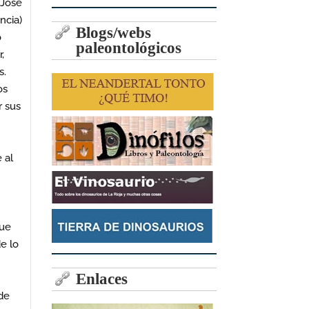
 José
ncia)
Blogs/webs
o
paleontológicos
,
s.
os
r sus
 al
que
e lo
Enlaces
de