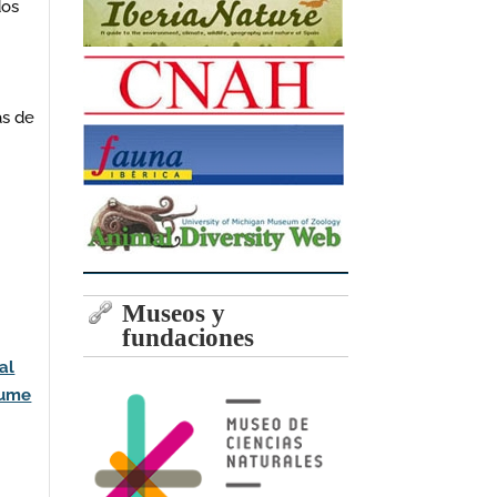
dos
as de
Museos y
fundaciones
al
lume