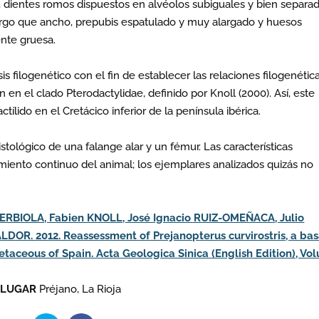
o, dientes romos dispuestos en alvéolos subiguales y bien separa
largo que ancho, prepubis espatulado y muy alargado y huesos
nte gruesa.
is filogenético con el fin de establecer las relaciones filogenétic
n en el clado Pterodactylidae, definido por Knoll (2000). Así, este
tílido en el Cretácico inferior de la península ibérica.
stológico de una falange alar y un fémur. Las características
imiento continuo del animal; los ejemplares analizados quizás no
RBIOLA, Fabien KNOLL, José Ignacio RUIZ-OMEÑACA, Julio
. 2012. Reassessment of Prejanopterus curvirostris, a bas
etaceous of Spain. Acta Geologica Sinica (English Edition), Vo
LUGAR
Préjano, La Rioja