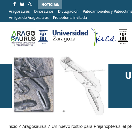
NOTICIAS:
Aragosaurus
Dinosaurios
Divulgación
Paleoambientes y Paleoclim
Amigos de Aragosaurus
Protopluma invitada
U
Inicio
/
Aragosaurus
/
Un nuevo rostro para Prejanopterus, el pt