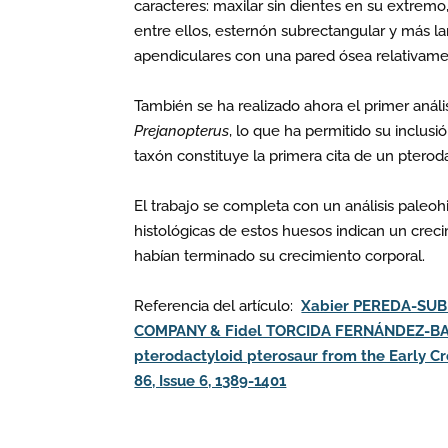
caracteres: maxilar sin dientes en su extrem
entre ellos, esternón subrectangular y más 
apendiculares con una pared ósea relativame
También se ha realizado ahora el primer anális
Prejanopterus
, lo que ha permitido su inclusió
taxón constituye la primera cita de un pterodac
El trabajo se completa con un análisis paleohi
histológicas de estos huesos indican un crec
habían terminado su crecimiento corporal.
Referencia del artículo:
Xabier PEREDA-SUBE
COMPANY & Fidel TORCIDA FERNÁNDEZ-BALDOR
pterodactyloid pterosaur from the Early Cr
86, Issue 6, 1389-1401