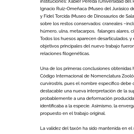
instituciones: Xabier Pereda (Universidad del
Ignacio Ruiz-Omeñaca (Museo del Jurásico de 
y Fidel Torcida (Museo de Dinosaurios de Sala
sobre los restos conservados: craneales –incl
húmero, ulna, metacarpos, falanges alares, ci
Todos los huesos aparecen desarticulados, y e
objetivos principales del nuevo trabajo fueron
relaciones filogenéticas.
Una de los primeras conclusiones obtenidas h
Código Internacional de Nomenclatura Zooló
curvirostris, pues el nombre específico debe
destacable una nueva interpretación de la su
probablemente a una deformación producida en
identificaba a la especie. Asimismo, la enver
propuesto en el trabajo original.
La validez del taxón ha sido mantenida en e