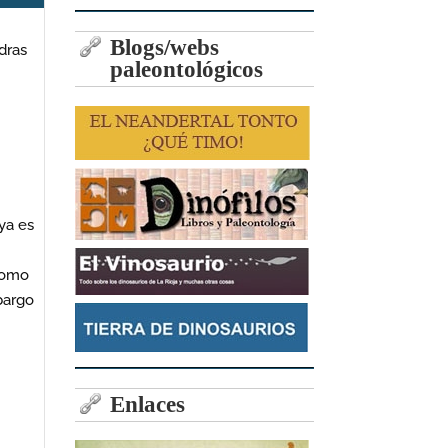
Blogs/webs
edras
paleontológicos
 ya es
 como
bargo
Enlaces