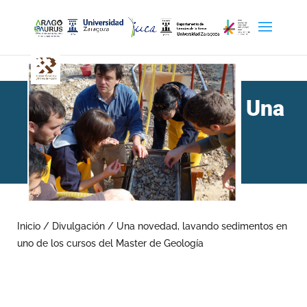
Una
novedad, lavando
sedimentos en uno de los
Inicio
/
Divulgación
/
Una novedad, lavando sedimentos en
uno de los cursos del Master de Geología
cursos del Master de
Geología