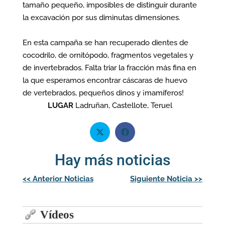
tamaño pequeño, imposibles de distinguir durante
la excavación por sus diminutas dimensiones.
En esta campaña se han recuperado dientes de
cocodrilo, de ornitópodo, fragmentos vegetales y
de invertebrados. Falta triar la fracción más fina en
la que esperamos encontrar cáscaras de huevo
de vertebrados, pequeños dinos y ¡mamíferos!
LUGAR
Ladruñan, Castellote, Teruel
Hay más noticias
Navegación
<<
Anterior Noticias
Siguiente Noticia
>>
de
entradas
Vídeos