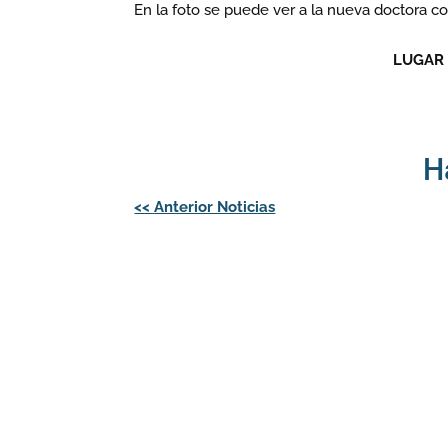
En la foto se puede ver a la nueva doctora c
LUGAR
H
Navegación
<<
Anterior Noticias
de
entradas