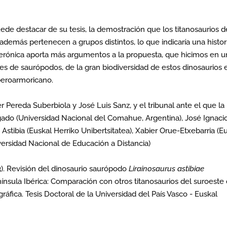
uede destacar de su tesis, la demostración que los titanosaurios d
y además pertenecen a grupos distintos, lo que indicaría una histor
Verónica aporta más argumentos a la propuesta, que hicimos en u
res de saurópodos, de la gran biodiversidad de estos dinosaurios 
beroarmoricano.
ier Pereda Suberbiola y José Luis Sanz, y el tribunal ante el que la
do (Universidad Nacional del Comahue, Argentina), José Ignaci
tibia (Euskal Herriko Unibertsitatea), Xabier Orue-Etxebarria (E
iversidad Nacional de Educación a Distancia)
013). Revisión del dinosaurio saurópodo
Lirainosaurus astibiae
enínsula Ibérica: Comparación con otros titanosaurios del suroeste
áfica. Tesis Doctoral de la Universidad del País Vasco - Euskal