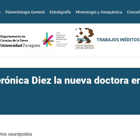
a
Paleontología General
Estratigrafía
Mineralogía y Geoquímica
Crocod
INICIO
TRABAJOS INÉDITOS
rónica Diez la nueva doctora e
urios saurópodos