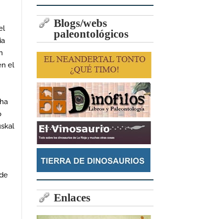
Blogs/webs
el
paleontológicos
ia
n
en el
 ha
o
uskal
 de
Enlaces