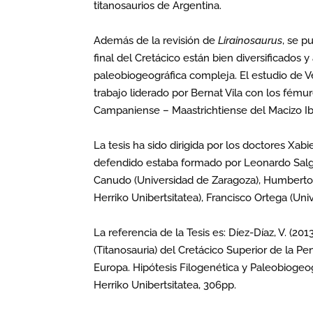
titanosaurios de Argentina.
Además de la revisión de
Lirainosaurus
, se p
final del Cretácico están bien diversificados 
paleobiogeográfica compleja. El estudio de 
trabajo liderado por Bernat Vila con los fému
Campaniense – Maastrichtiense del Macizo I
L
a tesis ha sido dirigida por los doctores Xab
defendido estaba formado por Leonardo Salga
Canudo (Universidad de Zaragoza), Humberto As
Herriko Unibertsitatea), Francisco Ortega (Un
La referencia de la Tesis es: Díez-Díaz, V. (2
(Titanosauria) del Cretácico Superior de la P
Europa. Hipótesis Filogenética y Paleobiogeogr
Herriko Unibertsitatea, 306pp.