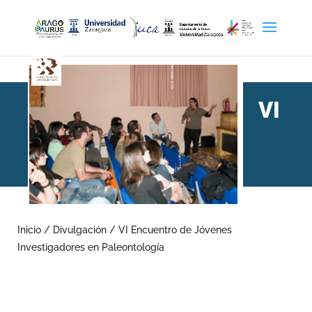
VI
Encuentro de Jóvenes
Investigadores en
Inicio
/
Divulgación
/
VI Encuentro de Jóvenes
Investigadores en Paleontología
Paleontología