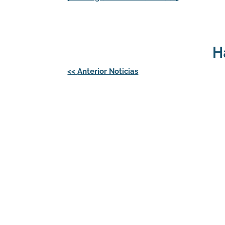
H
Navegación
<<
Anterior Noticias
de
entradas