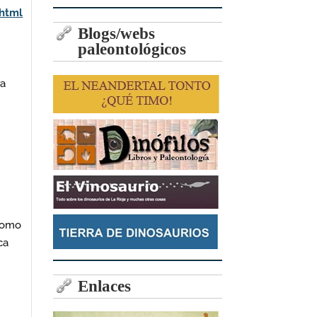
html
Blogs/webs
paleontológicos
ra
 como
ca
Enlaces