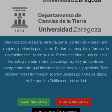
Usamos cookies para personalizar su contenido y crear una
Aviso Legal
Política de Privacidad
mejor experiencia para usted. Podemos recopilar información
Política de Cookies
no confidencial sobre su uso. Puede aceptar el uso de esta
tecnología o administrar su configuración y así controlar
completamente qué información se recopila y gestiona. Para
obtener más información sobre nuestras políticas de datos,
visite nuestra
Política de privacidad
© Grupo Aragosaurus 2023.
Universidad de Zaragoza. Facultad de Ciencias.
Edificio de Geológicas. Pedro Cerbuna 12 - 50009
ACEPTAR TODAS
RECHAZAR TODAS
ZARAGOZA