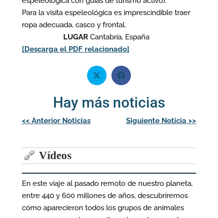
espeleológica con guías de turismo activo).
Para la visita espeleológica es imprescindible traer
ropa adecuada, casco y frontal.
LUGAR
Cantabría, España
[Descarga el PDF relacionado]
Hay más noticias
Navegación
<<
Anterior Noticias
Siguiente Noticia
>>
de
entradas
Vídeos
En este viaje al pasado remoto de nuestro planeta,
entre 440 y 600 millones de años, descubriremos
cómo aparecieron todos los grupos de animales