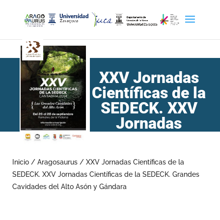
XXV Jornadas
Científicas de la
SEDECK. XXV
Jornadas
Científicas de la
SEDECK. Grandes
Inicio
/
Aragosaurus
/
XXV Jornadas Científicas de la
Cavidades del Alto Asón y
SEDECK. XXV Jornadas Científicas de la SEDECK. Grandes
Gándara
Cavidades del Alto Asón y Gándara