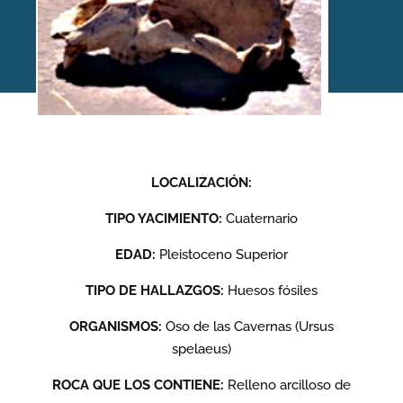
Yacimiento: Coro Tracito
(Cueva de los Osos), Tella,
Huesca
LOCALIZACIÓN:
TIPO YACIMIENTO:
Cuaternario
EDAD:
Pleistoceno Superior
Inicio
/
Yacimientos
/
Coro Tracito (Cueva de los Osos), Tella,
Huesca
TIPO DE HALLAZGOS:
Huesos fósiles
ORGANISMOS:
Oso de las Cavernas (Ursus
spelaeus)
ROCA QUE LOS CONTIENE:
Relleno arcilloso de