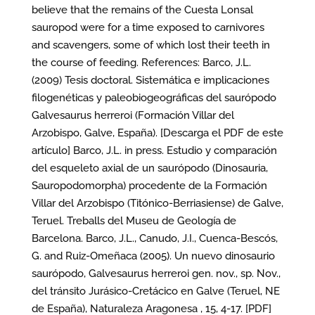
believe that the remains of the Cuesta Lonsal
sauropod were for a time exposed to carnivores
and scavengers, some of which lost their teeth in
the course of feeding. References: Barco, J.L.
(2009) Tesis doctoral. Sistemática e implicaciones
filogenéticas y paleobiogeográficas del saurópodo
Galvesaurus herreroi (Formación Villar del
Arzobispo, Galve, España). [Descarga el PDF de este
artículo] Barco, J.L. in press. Estudio y comparación
del esqueleto axial de un saurópodo (Dinosauria,
Sauropodomorpha) procedente de la Formación
Villar del Arzobispo (Titónico-Berriasiense) de Galve,
Teruel. Treballs del Museu de Geología de
Barcelona. Barco, J.L., Canudo, J.I., Cuenca-Bescós,
G. and Ruiz-Omeñaca (2005). Un nuevo dinosaurio
saurópodo, Galvesaurus herreroi gen. nov., sp. Nov.,
del tránsito Jurásico-Cretácico en Galve (Teruel, NE
de España), Naturaleza Aragonesa , 15, 4-17. [PDF]