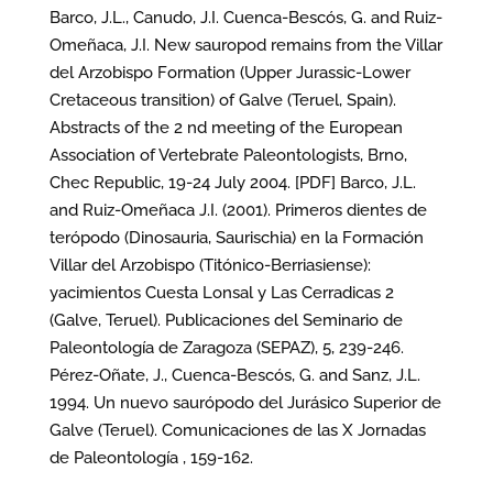
Barco, J.L., Canudo, J.I. Cuenca-Bescós, G. and Ruiz-
Omeñaca, J.I. New sauropod remains from the Villar
del Arzobispo Formation (Upper Jurassic-Lower
Cretaceous transition) of Galve (Teruel, Spain).
Abstracts of the 2 nd meeting of the European
Association of Vertebrate Paleontologists, Brno,
Chec Republic, 19-24 July 2004. [PDF] Barco, J.L.
and Ruiz-Omeñaca J.I. (2001). Primeros dientes de
terópodo (Dinosauria, Saurischia) en la Formación
Villar del Arzobispo (Titónico-Berriasiense):
yacimientos Cuesta Lonsal y Las Cerradicas 2
(Galve, Teruel). Publicaciones del Seminario de
Paleontología de Zaragoza (SEPAZ), 5, 239-246.
Pérez-Oñate, J., Cuenca-Bescós, G. and Sanz, J.L.
1994. Un nuevo saurópodo del Jurásico Superior de
Galve (Teruel). Comunicaciones de las X Jornadas
de Paleontología , 159-162.