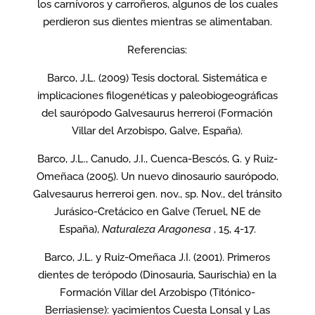
los carnívoros y carroñeros, algunos de los cuales
perdieron sus dientes mientras se alimentaban.
Referencias:
Barco, J.L. (2009) Tesis doctoral. Sistemática e
implicaciones filogenéticas y paleobiogeográficas
del saurópodo Galvesaurus herreroi (Formación
Villar del Arzobispo, Galve, España).
Barco, J.L., Canudo, J.I., Cuenca-Bescós, G. y Ruiz-
Omeñaca (2005). Un nuevo dinosaurio saurópodo,
Galvesaurus herreroi gen. nov., sp. Nov., del tránsito
Jurásico-Cretácico en Galve (Teruel, NE de
España),
Naturaleza Aragonesa
, 15, 4-17.
Barco, J.L. y Ruiz-Omeñaca J.I. (2001). Primeros
dientes de terópodo (Dinosauria, Saurischia) en la
Formación Villar del Arzobispo (Titónico-
Berriasiense): yacimientos Cuesta Lonsal y Las