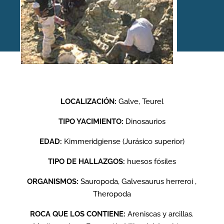
Yacimiento: Cuesta Lonsal,
Galve, Teruel
LOCALIZACIÓN:
Galve, Teurel
TIPO YACIMIENTO:
Dinosaurios
Inicio
/
Yacimientos
/
Cuesta Lonsal, Galve, Teruel
EDAD:
Kimmeridgiense (Jurásico superior)
TIPO DE HALLAZGOS:
huesos fósiles
ORGANISMOS:
Sauropoda, Galvesaurus herreroi ,
Theropoda
ROCA QUE LOS CONTIENE:
Areniscas y arcillas.