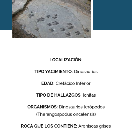
Yacimiento: Villar del Río
(Fuentesalvo), Soria
LOCALIZACIÓN:
TIPO YACIMIENTO:
Dinosaurios
Inicio
/
Yacimientos
/
Villar del Río (Fuentesalvo), Soria
EDAD:
Cretácico Inferior
TIPO DE HALLAZGOS:
Icnitas
ORGANISMOS:
Dinosaurios terópodos
(Therangospodus oncalensis)
ROCA QUE LOS CONTIENE:
Areniscas grises