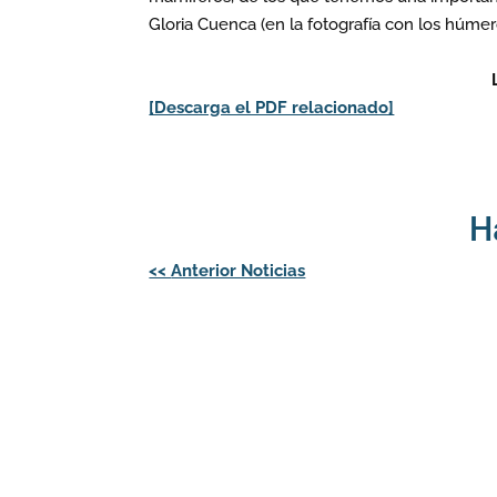
Gloria Cuenca (en la fotografía con los húme
[Descarga el PDF relacionado]
H
Navegación
<<
Anterior Noticias
de
entradas