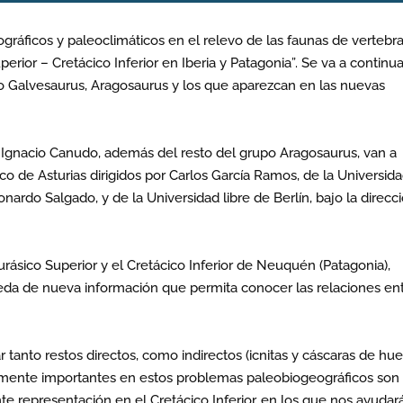
ráficos y paleoclimáticos en el relevo de las faunas de vertebr
perior – Cretácico Inferior en Iberia y Patagonia”. Se va a continua
o Galvesaurus, Aragosaurus y los que aparezcan en las nuevas
sé Ignacio Canudo, además del resto del grupo Aragosaurus, van a
ico de Asturias dirigidos por Carlos García Ramos, de la Universid
nardo Salgado, y de la Universidad libre de Berlín, bajo la direcc
rásico Superior y el Cretácico Inferior de Neuquén (Patagonia),
queda de nueva información que permita conocer las relaciones en
r tanto restos directos, como indirectos (icnitas y cáscaras de hue
lmente importantes en estos problemas paleobiogeográficos son 
 representación en el Cretácico Inferior, en los que nos ayudar