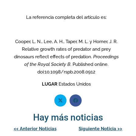
La referencia completa del artículo es:
Cooper, L. N., Lee, A. H., Taper, M. L. y Horner, J. R.
Relative growth rates of predator and prey
dinosaurs reflect effects of predation.
Proceedings
of the Royal Society B
. Published online.
doi:10.1098/rspb.2008.0912
LUGAR
Estados Unidos
Hay más noticias
Navegación
<<
Anterior Noticias
Siguiente Noticia
>>
de