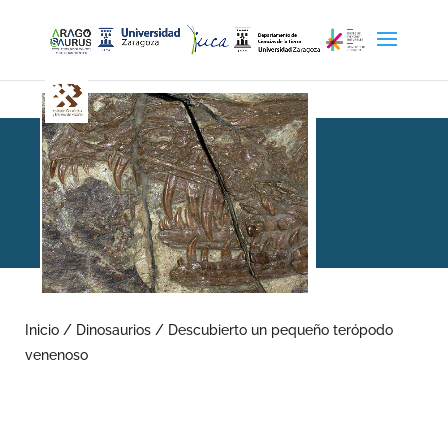
Descubierto un pequeño
terópodo venenoso
Inicio
/
Dinosaurios
/
Descubierto un pequeño terópodo
venenoso