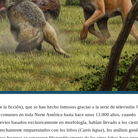
n la ficción), que se han hecho famosos gracias a la serie de televisión 
o comunes en toda Norte América hasta hace unos 13.000 años, cuando
previos basados exclusivamente en morfología, habían llevado a los cient
strechamente emparentados con los lobos (
Canis lupus
), los análisis gené
obos huargos se separaron filogenéticamente de los otros lobos hace uno