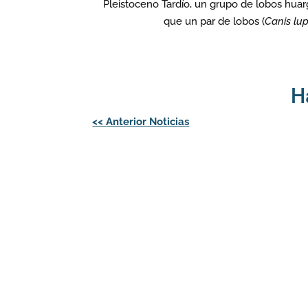
Pleistoceno Tardío, un grupo de lobos huar
que un par de lobos (
Canis lu
H
Navegación
<<
Anterior Noticias
de
entradas