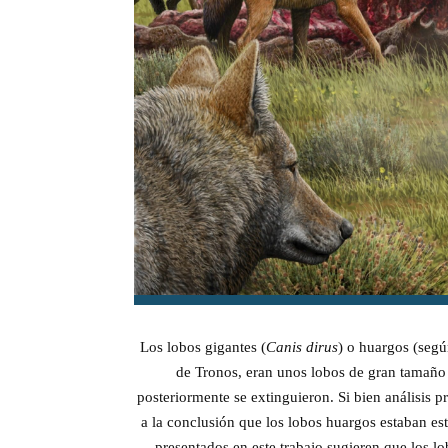
Los lobos gigantes (
Canis dirus
) o huargos (segú
de Tronos, eran unos lobos de gran tamañ
posteriormente se extinguieron. Si bien análisis 
a la conclusión que los lobos huargos estaban e
presentados en este trabajo sugieren que los l