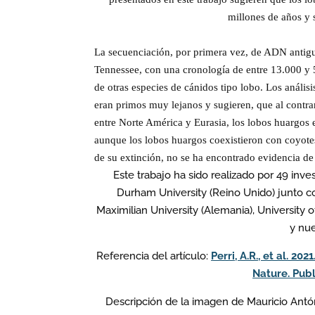
millones de años y s
La secuenciación, por primera vez, de ADN antig
Tennessee, con una cronología de entre 13.000 y 5
de otras especies de cánidos tipo lobo. Los anális
eran primos muy lejanos y sugieren, que al contr
entre Norte América y Eurasia, los lobos huargos
aunque los lobos huargos coexistieron con coyot
de su extinción, no se ha encontrado evidencia de
Este trabajo ha sido realizado por 49 inves
Durham University (Reino Unido) junto co
Maximilian University (Alemania), University of
y nu
Referencia del artículo:
Perri, A.R., et al. 2
Nature. Publ
Descripción de la imagen de Mauricio Antó