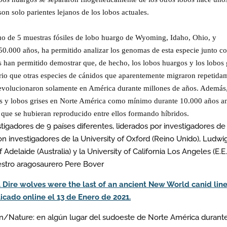
on solo parientes lejanos de los lobos actuales.
uo de 5 muestras fósiles de lobo huargo de Wyoming, Idaho, Ohio, y
0.000 años, ha permitido analizar los genomas de esta especie junto co
is han permitido demostrar que, de hecho, los lobos huargos y los lobos 
ario que otras especies de cánidos que aparentemente migraron repetida
 evolucionaron solamente en América durante millones de años. Además
es y lobos grises en Norte América como mínimo durante 10.000 años a
 que se hubieran reproducido entre ellos formando híbridos.
tigadores de 9 países diferentes, liderados por investigadores de 
n investigadores de la University of Oxford (Reino Unido), Ludwi
 Adelaide (Australia) y la University of California Los Angeles (E.E.
estro aragosaurero Pere Bover
021. Dire wolves were the last of an ancient New World canid lin
icado online el 13 de Enero de 2021.
n/Nature: en algún lugar del sudoeste de Norte América durante