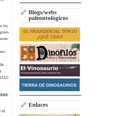
Blogs/webs
paleontológicos
n los
grises
mente
,
ntes
la
g
U.U.)
eage.
Enlaces
 el