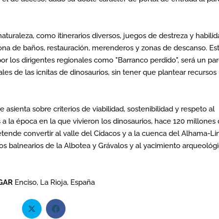
aturaleza, como itinerarios diversos, juegos de destreza y habilid
 zona de baños, restauración, merenderos y zonas de descanso. Es
 por los dirigentes regionales como "Barranco perdido", será un pa
les de las icnitas de dinosaurios, sin tener que plantear recursos
sienta sobre criterios de viabilidad, sostenibilidad y respeto al
 a la época en la que vivieron los dinosaurios, hace 120 millones
etende convertir al valle del Cidacos y a la cuenca del Alhama-Li
 los balnearios de la Albotea y Grávalos y al yacimiento arqueológ
GAR
Enciso, La Rioja, España