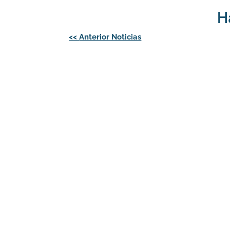
H
Navegación
<<
Anterior Noticias
de
entradas