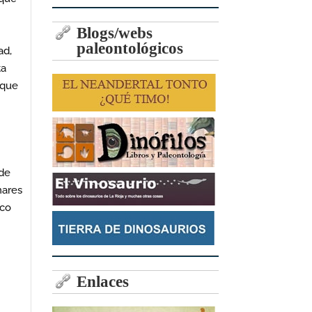
Blogs/webs
paleontológicos
ad,
ta
rque
 de
nares
ico
Enlaces