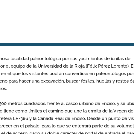
mosa localidad paleontológica por sus yacimientos de icnitas de
r el equipo de la Universidad de la Rioja (Félix Pérez Lorente). E
n el que los visitantes podrán convertirse en paleontólogos po
eno para hacer una excavación, buscar fósiles, huellas y restos ó
ios.
.500 metros cuadrados, frente al casco urbano de Enciso, y se ubi
 tiene como límites el camino que une la ermita de la Virgen de
retera LR-386 y la Cañada Real de Enciso. Desde un punto de vis
arecer en el paisaje, para lo que se enterrará parte de su volumetr
á el de acceso, dado su doble carácter de portal de entrada al pa