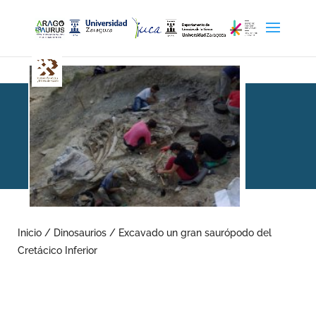
Excavado un gran
saurópodo del Cretácico
Inicio
/
Dinosaurios
/
Excavado un gran saurópodo del
Cretácico Inferior
Inferior