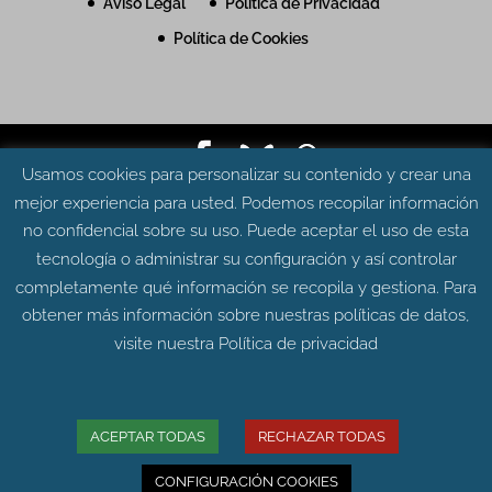
Aviso Legal
Política de Privacidad
Política de Cookies
Usamos cookies para personalizar su contenido y crear una
© Grupo Aragosaurus 2023.
mejor experiencia para usted. Podemos recopilar información
Universidad de Zaragoza. Facultad de Ciencias.
no confidencial sobre su uso. Puede aceptar el uso de esta
Edificio de Geológicas. Pedro Cerbuna 12 - 50009
tecnología o administrar su configuración y así controlar
ZARAGOZA
completamente qué información se recopila y gestiona. Para
Diseño web:
Intesiscon
obtener más información sobre nuestras políticas de datos,
visite nuestra
Política de privacidad
ACEPTAR TODAS
RECHAZAR TODAS
CONFIGURACIÓN COOKIES