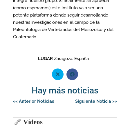
integre nuestro grupo. Si finalmente se aprueba
(como esperamos) este Instituto va a ser una
potente plataforma donde seguir desarrollando
nuestras investigaciones en el campo de la
Paleontología de Vertebrados del Mesozoico y del
Cuaternario.
LUGAR
Zaragoza, España
Hay más noticias
Navegación
<<
Anterior Noticias
Siguiente Noticia
>>
de
entradas
Vídeos