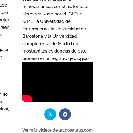
sado
mineralizar sus conchas. En este
moso
video realizado por el IGEO, el
mejor
IGME, la Universidad de
traen
Extremadura, la Universidad de
les
Barcelona y la Universidad
Complutense de Madrid nos
gular
mostrará las evidencias de este
se
proceso en el registro geológico.
o
 río
se
ios),
Ver más videos de aragosaurus.com