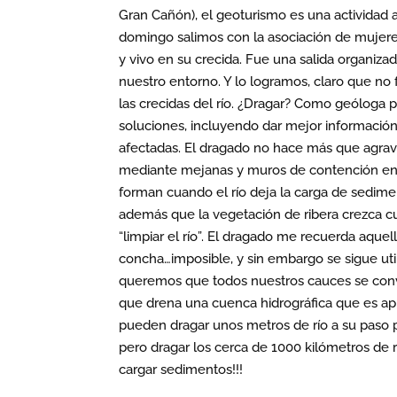
Gran Cañón), el geoturismo es una actividad a
domingo salimos con la asociación de mujere
y vivo en su crecida. Fue una salida organiza
nuestro entorno. Y lo logramos, claro que no f
las crecidas del río. ¿Dragar? Como geóloga 
soluciones, incluyendo dar mejor información 
afectadas. El dragado no hace más que agrava
mediante mejanas y muros de contención en l
forman cuando el río deja la carga de sediment
además que la vegetación de ribera crezca c
“limpiar el río”. El dragado me recuerda aquel
concha…imposible, y sin embargo se sigue uti
queremos que todos nuestros cauces se convi
que drena una cuenca hidrográfica que es apr
pueden dragar unos metros de río a su paso p
pero dragar los cerca de 1000 kilómetros de r
cargar sedimentos!!!