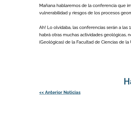
Mañana hablaremos de la conferencia que im
vulnerabilidad y riesgos de los procesos geo
Ah! Lo olvidaba, las conferencias serán a las
habrá otras muchas actividades geológicas, no
(Geológicas) de la Facultad de Ciencias de la
H
Navegación
<<
Anterior Noticias
de
entradas