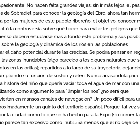
pasionante. No hacen falta grandes viajes; sin ir más lejos, el pa
s de Sobradiel para conocer la geología del Ebro, ahora tan her
da por las mujeres de este pueblo ribereño, el objetivo, conocer 
altó la controversia sobre qué hacer para evitar los peligros que 
pienso debería estudiarse más a fondo este problema y sus posib
sobre la geología y dinámica de los ríos en las poblaciones
r el daño potencial durante las crecidas. Se podría pensar en re
as zonas inundables (algo parecido a los diques naturales que 
os en las orillas); repartidos a lo largo de su trayectoria, dejand
umpliendo su función de sostén y retén. Nunca arrasándola para
la historia del niño que quería vaciar toda el agua de mar con una
lizando como argumento para “limpiar los ríos” ¿no será que
ertan en mansos canales de navegación? Un poco difícil para un
oximadamente un quinto del territorio español. Porque, tal vez 
or la ciudad como lo que se ha hecho para la Expo (sin comentar
ío parece tan excesivo como inútil…¡¡¡a menos que el río deje de