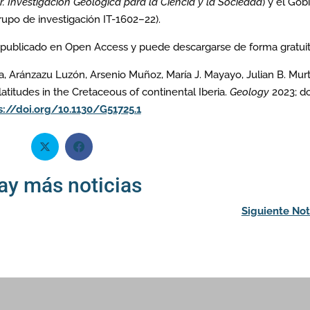
 Investigación Geológica para la Ciencia y la Sociedad
) y el Gob
rupo de investigación IT-1602–22).
á publicado en Open Access y puede descargarse de forma gratuit
a, Aránzazu Luzón, Arsenio Muñoz, María J. Mayayo, Julian B. Mur
latitudes in the Cretaceous of continental Iberia.
Geology
2023; do
s://doi.org/10.1130/G51725.1
ay más noticias
Siguiente Not