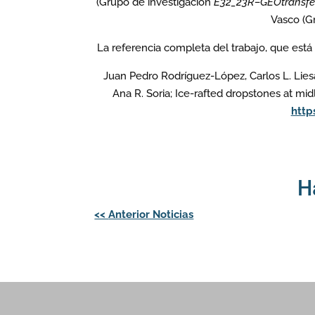
(Grupo de investigación
E32_23R–GEOtransfer.
Vasco (G
La referencia completa del trabajo, que est
Juan Pedro Rodríguez-López, Carlos L. Lies
Ana R. Soria; Ice-rafted dropstones at mid
http
H
Navegación
<<
Anterior Noticias
de
entradas