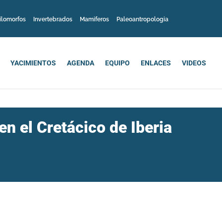
ilomorfos
Invertebrados
Mamiferos
Paleoantropologia
YACIMIENTOS
AGENDA
EQUIPO
ENLACES
VIDEOS
en el Cretácico de Iberia