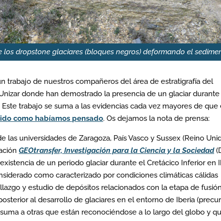
de los dropstone glaciares (bloques negros) deformando el sedime
 trabajo de nuestros compañeros del área de estratigrafía del
Unizar donde han demostrado la presencia de un glaciar durante 
s. Este trabajo se suma a las evidencias cada vez mayores de que 
álido como habíamos pensado
. Os dejamos la nota de prensa:
de las universidades de Zaragoza, País Vasco y Sussex (Reino Unid
gación
GEOtransfer, Investigación para la Ciencia y la Sociedad
(
existencia de un periodo glaciar durante el Cretácico Inferior en I
siderado como caracterizado por condiciones climáticas cálidas
allazgo y estudio de depósitos relacionados con la etapa de fusió
sterior al desarrollo de glaciares en el entorno de Iberia (precu
 suma a otras que están reconociéndose a lo largo del globo y q