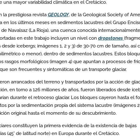
e una mayor variabilidad climática en el Cretácico.
la prestigiosa revista
GEOLOGY
, de la Geological Society of Ame
ada en los últimos meses en sedimentos lacustres del Grupo Encis
 de Navalsaz (La Rioja), una cuenca conocida internacionalmente
portadas en este trabajo incluyen un nivel con
dropstones
(fragm
os desde icebergs; imágenes 1, 2 y 3) de 30-70 cm de tamaño, así
ilimétrico o menor), dentro de sedimentos lacustres. Estos bloq
ros rasgos morfológicos (imagen 4) que apuntan a procesos de fri
 que son frecuentes y sintomáticas de un transporte glaciar.
ueron arrancados del terreno y transportados por la acción de glac
ción, en torno a 126 millones de años, fueron liberados desde ice
rían durante el retroceso glaciar. Los bloques cayeron hasta el f
tos por la sedimentación propia del sistema lacustre (imágenes 2 
ción original hasta el momento de su descubrimiento.
iares constituyen la primera evidencia de la existencia de bajas
s (45° de latitud norte) en Europa durante el Cretácico.