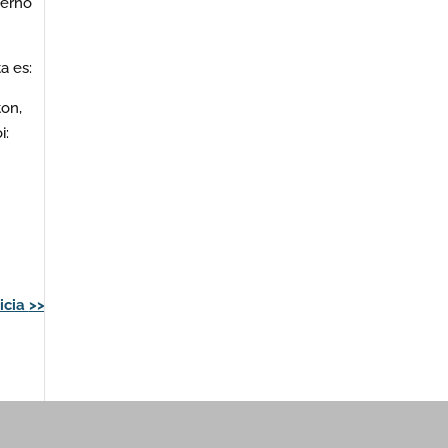
ierno
a es:
ton,
i:
icia
>>