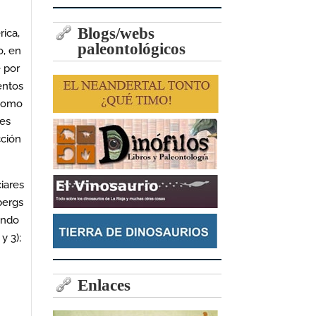
Blogs/webs
rica,
paleontológicos
o, en
 por
entos
 como
ues
cción
iares
bergs
ondo
y 3);
Enlaces