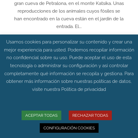
gran cueva de Petralona, en el monte Katsika. Unas
reproducciones de los animales cuyos fósiles se
han encontrado en la cueva están en el jardín de la
entrada. El...
Usamos cookies para personalizar su contenido y crear una
mejor experiencia para usted. Podemos recopilar información
no confidencial sobre su uso. Puede aceptar el uso de esta
tecnología o administrar su configuración y así controlar
completamente qué información se recopila y gestiona. Para
obtener más información sobre nuestras políticas de datos,
visite nuestra
Política de privacidad
ACEPTAR TODAS
RECHAZAR TODAS
La península ibérica jugó un papel principal
CONFIGURACIÓN COOKIES
en la supervivencia de las poblaciones