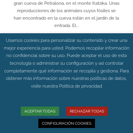
gran cueva de Petralona, en el monte Katsika. Unas
reproducciones de los animales cuyos fósiles se
han encontrado en la cueva están en el jardín de la
entrada. El...
Usamos cookies para personalizar su contenido y crear una
mejor experiencia para usted. Podemos recopilar información
no confidencial sobre su uso. Puede aceptar el uso de esta
tecnología o administrar su configuración y así controlar
completamente qué información se recopila y gestiona. Para
obtener más información sobre nuestras políticas de datos,
visite nuestra
Política de privacidad
ACEPTAR TODAS
RECHAZAR TODAS
La península ibérica jugó un papel principal
CONFIGURACIÓN COOKIES
en la supervivencia de las poblaciones