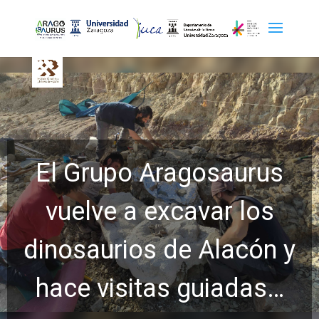
Aragosaurus
Participaci
excavar los
Aragosau
 de Alacón y
congreso i
as guiadas…
Pale