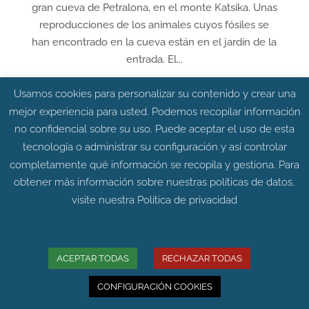
gran cueva de Petralona, en el monte Katsika. Unas
reproducciones de los animales cuyos fósiles se
han encontrado en la cueva están en el jardín de la
entrada. El...
Usamos cookies para personalizar su contenido y crear una
mejor experiencia para usted. Podemos recopilar información
no confidencial sobre su uso. Puede aceptar el uso de esta
tecnología o administrar su configuración y así controlar
completamente qué información se recopila y gestiona. Para
obtener más información sobre nuestras políticas de datos,
visite nuestra
Política de privacidad
ACEPTAR TODAS
RECHAZAR TODAS
La península ibérica jugó un papel principal
CONFIGURACIÓN COOKIES
en la supervivencia de las poblaciones